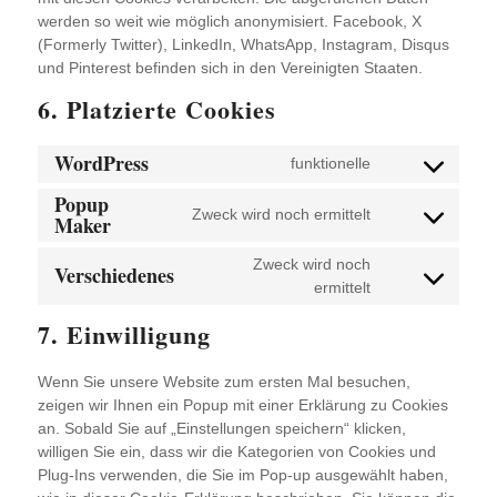
werden so weit wie möglich anonymisiert. Facebook, X
(Formerly Twitter), LinkedIn, WhatsApp, Instagram, Disqus
und Pinterest befinden sich in den Vereinigten Staaten.
6. Platzierte Cookies
WordPress
funktionelle
Consent
Popup
to
Zweck wird noch ermittelt
Maker
service
Consent
wordpress
to
Zweck wird noch
Verschiedenes
service
ermittelt
Consent
popup-
to
maker
7. Einwilligung
service
verschiedenes
Wenn Sie unsere Website zum ersten Mal besuchen,
zeigen wir Ihnen ein Popup mit einer Erklärung zu Cookies
an. Sobald Sie auf „Einstellungen speichern“ klicken,
willigen Sie ein, dass wir die Kategorien von Cookies und
Plug-Ins verwenden, die Sie im Pop-up ausgewählt haben,